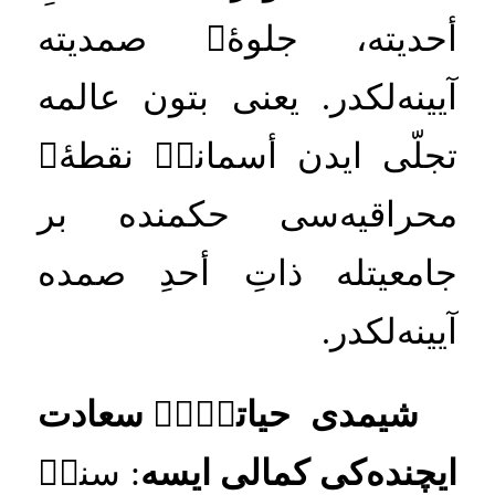
أحديته،
جلوهٔ
‌
صمديته
آيينه
لكدر
.
يعنى
بتون
عالمه
تجلّى
ايدن
أسمانكۡ
نقطهٔ
‌
محراقيه
سى
حكمنده
بر
جامعيتله
ذاتِ
أحدِ
صمده
آيينه
لكدر
.
شيمدى
حياتكۡكۡ
سعادت
ايچنده
كى
كمالى
ايسه
:
سنكۡ