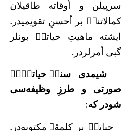
سرپيلن
و
أوقاته
طاقيلان
كمالاتنكۡ
بر
أحسنِ
تقويميدر
.
ايشته
ماهيتِ
حياتكۡ
بونلر
گبى
أمرلردر
.
شيمدى
سنكۡ
حياتكۡكۡ
صورتى
و
طرزِ
وظيفه
سى
شودر
كه
:
حياتكۡ
بر
كلمهٔ
‌
مكتوبه
در
.