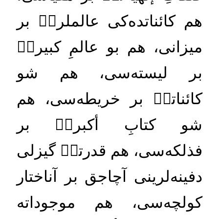
هم
كائناتده
كى
عالملركۡ
بر
ميزانى،
هم
بو
عالمِ
كبيركۡ
بر
ليسته
سى،
هم
شو
كائناتكۡ
بر
خريطه
سى،
هم
شو
كتابِ
أكبركۡ
بر
فذلكه
سى،
هم
قدرتكۡ
گيزلى
دفينه
لرينى
آچاجق
بر
آناختار
كولچه
سى،
هم
موجوداته