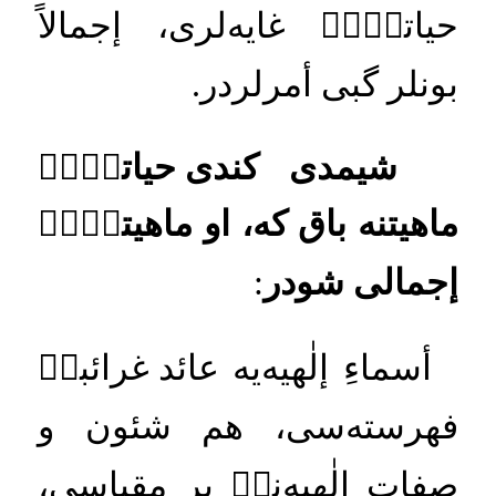
حياتكۡكۡ
غايه
لرى،
إجمالاً
بونلر
گبى
أمرلردر
.
شيمدى
كندى
حياتكۡكۡ
ماهيتنه
باق
كه،
او
ماهيتكۡكۡ
إجمالى
شودر
:
أسماءِ
إلٰهيه
يه
عائد
غرائبكۡ
فهرسته
سى،
هم
شئون
و
صفاتِ
إلٰهيه
نكۡ
بر
مقياسى،