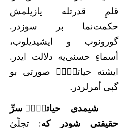
قلمِ
قدرتله
يازيلمش
حكمت
نما
بر
سوزدر
.
گورونوب
و
ايشيديلوب،
أسماءِ
حسنى
يه
دلالت
ايدر
.
ايشته
حياتكۡكۡ
صورتى
بو
گبى
أمرلردر
.
شيمدى
حياتكۡكۡ
سرِّ
حقيقتى
شودر
كه
:
تجلّئِ