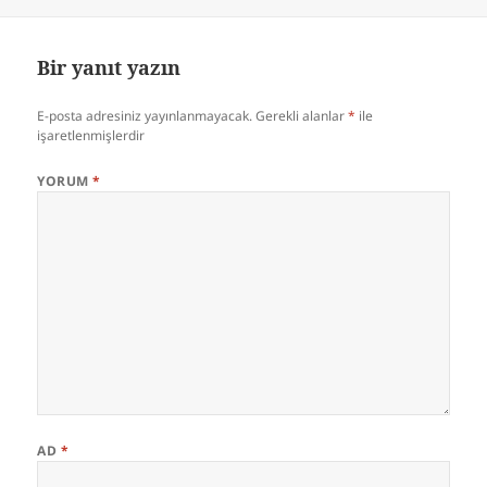
tarihi
Bir yanıt yazın
E-posta adresiniz yayınlanmayacak.
Gerekli alanlar
*
ile
işaretlenmişlerdir
YORUM
*
AD
*