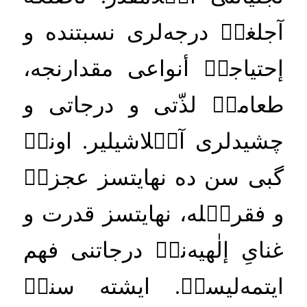
آجلغكۡ
درجه
لرى
نسبتنده
و
إحتياجكۡ
أنواعى
مقدارنجه،
طعامكۡ
لذّتى
و
درجاتى
و
چشيدلرى
آكۡلاشيلير
.
اونكۡ
گبى
سن
ده
نهايتسز
عجزكۡ
و
فقركۡله،
نهايتسز
قدرت
و
غناىِ
إلٰهيه
نكۡ
درجاتنى
فهم
ايتمه
ليسكۡ
.
ايشته
سنكۡ