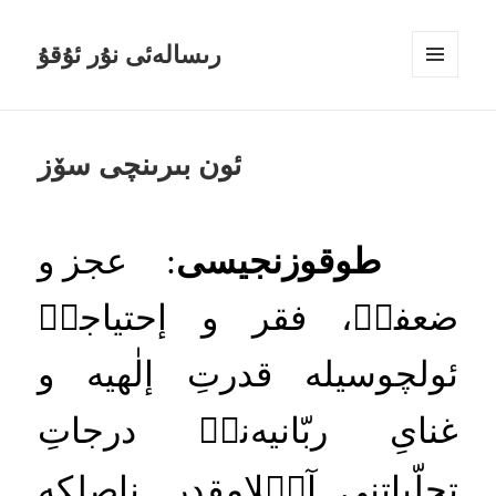
رىسالەئى نۇر ئۇقۇ
MENÜ
VE
BILEŞENLER
ئون بىرىنچى سۆز
طوقوزنجيسى
:
عجز
و
ضعفكۡ،
فقر
و
إحتياجكۡ
ئولچوسيله
قدرتِ
إلٰهيه
و
غناىِ
ربّانيه
نكۡ
درجاتِ
تجلّياتنى
آكۡلامقدر
.
ناصلكه