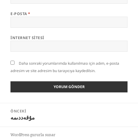
E-POSTA
*
İNTERNET SITESI
Daha sonraki yorumlarımda kullanılması için adım, e-posta
adresim ve site adresim bu tarayıcıya kaydedilsin.
Yazı
ÖNCEKI
gezinmesi
مۇقەددىمە
Önceki
yazı:
WordPress gururla sunar