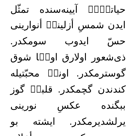
حياتكۡكۡ
آيينه
سنده
تمثّل
ايدن
شمسِ
أزلينكۡ
أنوارينى
حسّ
ايدوب
سومكدر
.
ذى
شعور
اولارق
اوكۡا
شوق
گوسترمكدر
.
اونكۡ
محبّتيله
كندندن
گچمكدر
.
قلبكۡ
گوز
ببگنده
عكسِ
نورينى
يرلشديرمكدر
.
ايشته
بو